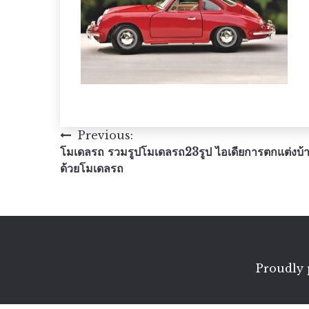
แนะแนว
Previous:
โมเดลรถ รวมรูปโมเดลรถ23รูป ไอเดียการตกแต่งบ้
เรื่อง
ด้วยโมเดลรถ
Proudly