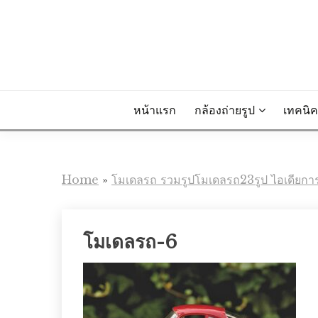
Skip
to
content
หน้าแรก
กล้องถ่ายรูป
เทคนิค
Home
»
โมเดลรถ รวมรูปโมเดลรถ23รูป ไอเดียกา
โมเดลรถ-6