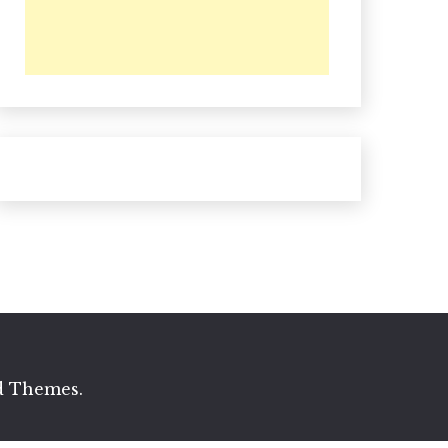
d Themes
.