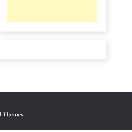
d Themes
.