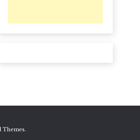
d Themes
.